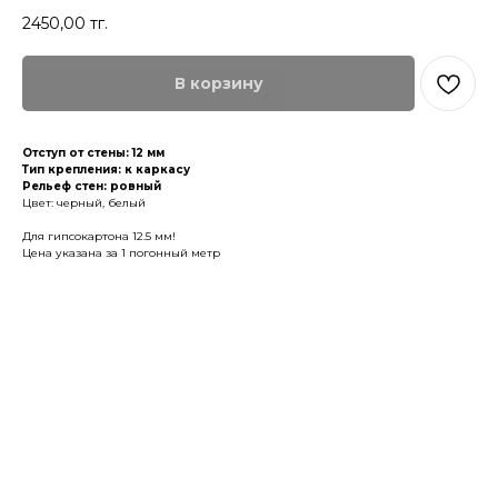
2450,00
тг.
В корзину
Отступ от стены: 12 мм
Тип крепления: к каркасу
Рельеф стен: ровный
Цвет: черный, белый
Для гипсокартона 12.5 мм!
Цена указана за 1 погонный метр