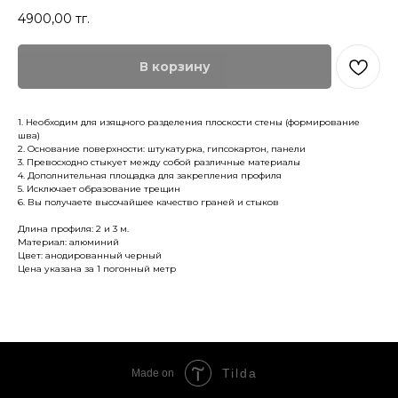
4900,00
тг.
В корзину
1. Необходим для изящного разделения плоскости стены (формирование
шва)
2. Основание поверхности: штукатурка, гипсокартон, панели
3. Превосходно стыкует между собой различные материалы
4. Дополнительная площадка для закрепления профиля
5. Исключает образование трещин
6. Вы получаете высочайшее качество граней и стыков
Длина профиля: 2 и 3 м.
Материал: алюминий
Цвет: анодированный черный
Цена указана за 1 погонный метр
Tilda
Made on