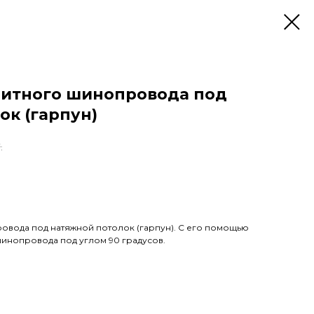
нитного шинопровода под
ок (гарпун)
.
овода под натяжной потолок (гарпун). С его помощью
шинопровода под углом 90 градусов.